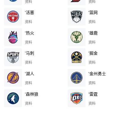
资料
资料
'活塞
'篮网
资料
资料
'热火
'雄鹿
资料
资料
'马刺
'掘金
资料
资料
'湖人
'金州勇士
资料
资料
'森林狼
'雷霆
资料
资料