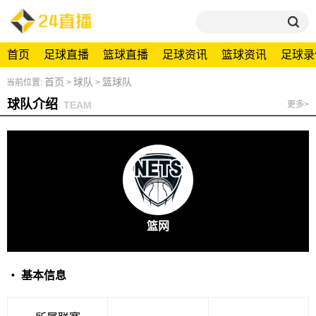
首页
足球直播
篮球直播
足球资讯
篮球资讯
足球录
首页
球队
篮球队
当前位置:
>
>
球队介绍
TEAM
更多>
篮网
・ 基本信息