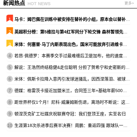
新闻热点
HOT NEWS
更多>
1
马卡：姆巴佩在训练中被安排在替补的小组，原本会以替补出战巴萨
2
英超积分榜：第5维拉与第4红军同分下轮交锋 森林暂领先降级区7分
3
米体：何塞普·马丁内斯表现出色，国米可能放弃引进维卡里奥
4
若昂·佩德罗：本赛季交手过最难缠后卫是加布，他的速度让我惊讶
5
解说：王浩然终结稳健&走位聪明 分担了贺希宁和史密斯的进攻压力
6
米体：佩斯卡拉降入意丙引发球迷骚乱，因西涅落泪、被球迷嘘
7
德媒：格雷茨卡接近加盟米兰，合同签三年+基础年薪500万欧
8
距世界杯仅1个月！尼科·威廉姆斯伤退，离场时不断说：这不可能
9
顿涅茨克矿工社媒庆祝联赛夺冠：我们登顶王座，实至名归
10
生涯第18次杀进季后赛半决赛！周鹏：重返四强 跟球队一起拼到底