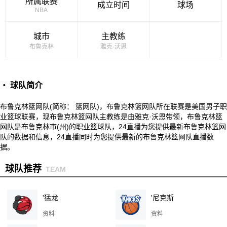
所属联赛
成立时间
球场
NBA
城市
主教练
布鲁克林
雅克·沃恩
・ 球队简介
布鲁克林篮网队(简称： 篮网队)，布鲁克林篮网队所在联赛是美国男子职
业篮球联赛，现布鲁克林篮网队主教练是由雅克·沃恩带领，布鲁克林篮
网队是布鲁克林市(州)的职业篮球队，24直播为您提供最新布鲁克林篮网
队的数据和信息，24直播同时为您提供最新的布鲁克林篮网队直播数
据。
球队推荐
TEAM
'猛龙
'尼克斯
资料
资料