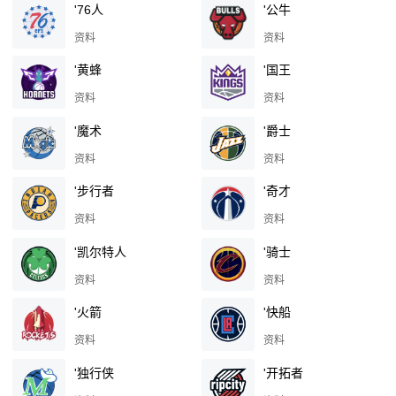
'76人
'公牛
资料
资料
'黄蜂
'国王
资料
资料
'魔术
'爵士
资料
资料
'步行者
'奇才
资料
资料
'凯尔特人
'骑士
资料
资料
'火箭
'快船
资料
资料
'独行侠
'开拓者