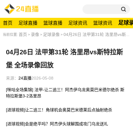
足球
首页
足球直播
篮球直播
足球资讯
篮球资讯
首页
录像
足球录像
04月26日 法甲第31轮 洛里昂vs斯特拉斯堡 全场录像回放
当前位置:
>
>
>
04月26日 法甲第31轮 洛里昂vs斯特拉斯
堡 全场录像回放
来源：
24直播
2026-05-08
[咪咕全场集锦] 法甲-让二追三！阿杰伊乌龙奥莫巴米德尔绝杀 斯
特拉斯堡3-2洛里昂
[进球视频]让二追三！角球机会奥莫巴米德莱后点抽射绝杀
[进球视频]会是绝平吗？阿杰伊头球解围成攻门乌龙送礼