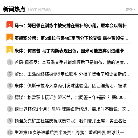
新闻热点
HOT NEWS
更多>
1
马卡：姆巴佩在训练中被安排在替补的小组，原本会以替补出战巴萨
2
英超积分榜：第5维拉与第4红军同分下轮交锋 森林暂领先降级区7分
3
米体：何塞普·马丁内斯表现出色，国米可能放弃引进维卡里奥
4
若昂·佩德罗：本赛季交手过最难缠后卫是加布，他的速度让我惊讶
5
解说：王浩然终结稳健&走位聪明 分担了贺希宁和史密斯的进攻压力
6
米体：佩斯卡拉降入意丙引发球迷骚乱，因西涅落泪、被球迷嘘
7
德媒：格雷茨卡接近加盟米兰，合同签三年+基础年薪500万欧
8
距世界杯仅1个月！尼科·威廉姆斯伤退，离场时不断说：这不可能
9
顿涅茨克矿工社媒庆祝联赛夺冠：我们登顶王座，实至名归
10
生涯第18次杀进季后赛半决赛！周鹏：重返四强 跟球队一起拼到底