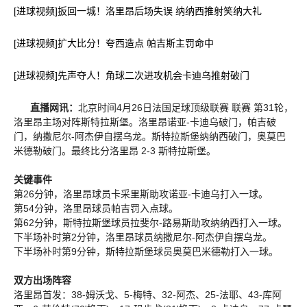
[进球视频]扳回一城！洛里昂后场失误 纳纳西推射笑纳大礼
[进球视频]扩大比分！夸西造点 帕吉斯主罚命中
[进球视频]先声夺人！角球二次进攻机会卡迪乌推射破门
直播网讯：
北京时间4月26日法国足球顶级联赛 联赛 第31轮，
洛里昂主场对阵斯特拉斯堡。洛里昂诺亚-卡迪乌破门，帕吉破
门，纳撒尼尔-阿杰伊自摆乌龙。斯特拉斯堡纳纳西破门，奥莫巴
米德勒破门。最终比分洛里昂 2-3 斯特拉斯堡。
关键事件
第26分钟，洛里昂球员卡采里斯助攻诺亚-卡迪乌打入一球。
第54分钟，洛里昂球员帕吉罚入点球。
第62分钟，斯特拉斯堡球员拉斐尔-路易斯助攻纳纳西打入一球。
下半场补时第2分钟，洛里昂球员纳撒尼尔-阿杰伊自摆乌龙。
下半场补时第9分钟，斯特拉斯堡球员奥莫巴米德勒打入一球。
双方出场阵容
洛里昂首发：38-姆沃戈、5-梅特、32-阿杰、25-法耶、43-库阿