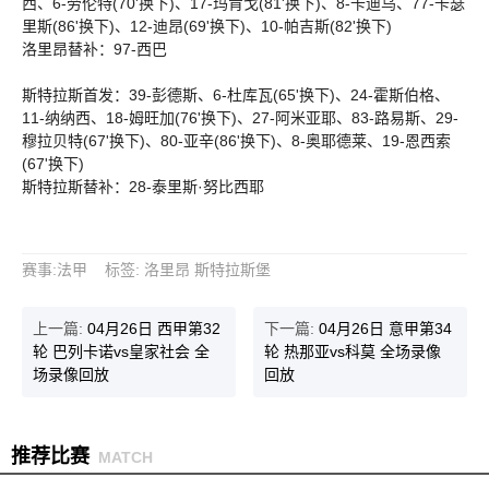
西、6-劳伦特(70'换下)、17-玛肯戈(81'换下)、8-卡迪乌、77-卡瑟
里斯(86'换下)、12-迪昂(69'换下)、10-帕吉斯(82'换下)
洛里昂替补：97-西巴
斯特拉斯首发：39-彭德斯、6-杜库瓦(65'换下)、24-霍斯伯格、
11-纳纳西、18-姆旺加(76'换下)、27-阿米亚耶、83-路易斯、29-
穆拉贝特(67'换下)、80-亚辛(86'换下)、8-奥耶德莱、19-恩西索
(67'换下)
斯特拉斯替补：28-泰里斯·努比西耶
赛事
:
法甲
标签
:
洛里昂
斯特拉斯堡
上一篇:
04月26日 西甲第32
下一篇:
04月26日 意甲第34
轮 巴列卡诺vs皇家社会 全
轮 热那亚vs科莫 全场录像
场录像回放
回放
推荐比赛
MATCH