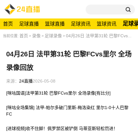
足球
首页
足球直播
篮球直播
足球资讯
篮球资讯
首页
录像
足球录像
04月26日 法甲第31轮 巴黎FCvs里尔 全场录像回放
当前位置:
>
>
>
04月26日 法甲第31轮 巴黎FCvs里尔 全场
录像回放
来源：
24直播
2026-05-08
[咪咕国语]法甲第31轮 巴黎FCvs里尔 全场录像[有比分]
[咪咕全场集锦] 法甲-帕尔多破门里斯-梅洛染红 里尔1-0十人巴黎
FC
[进球视频]收不住脚！佩罗禁区被铲倒 马蒂亚斯轻松罚进！