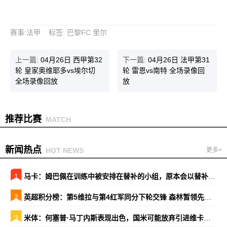
赛事
:
法甲
标签
:
巴黎FC
里尔
上一篇:
04月26日 西甲第32
下一篇:
04月26日 法甲第31
轮 皇家奥维耶多vs埃尔切
轮 雷恩vs南特 全场录像回
全场录像回放
放
推荐比赛
MATCH
新闻热点
HOT NEWS
更多>
1
马卡：姆巴佩在训练中被安排在替补的小组，原本会以替补出战巴萨
2
英超积分榜：第5维拉与第4红军同分下轮交锋 森林暂领先降级区7分
3
米体：何塞普·马丁内斯表现出色，国米可能放弃引进维卡里奥