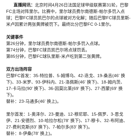
直播网讯：
北京时间4月26日法国足球甲级联赛第31轮，巴黎
FC主场对阵里尔。比赛中，里尔球员费尔南德斯-帕尔多罚入点
球；巴黎FC球员凯巴尔的点球被对方化解；随后巴黎FC球员里斯-
米卢因累计两张黄牌被罚下。最终比分巴黎FC 0-1里尔。
关键事件
第26分钟，里尔球员费尔南德斯-帕尔多罚入点球。
第74分钟，巴黎FC球员凯巴尔将点球罚丢。
第85分钟，巴黎FC球队里斯-米卢吃到第二张黄牌。
双方出场阵容
巴黎FC首发：35-特拉普、5-姆博乌、42-迭戈、19-桑吉(46' 换
下)、33-米罗、93-伊科内、21-洛佩斯(46' 换下)、18-姆内茨、
17-卡马拉(90' 换下)、36-因莫比莱(69' 换下)、27-西蒙(69' 换
下)。
替补：23-马通多(46' 换上)。
里尔首发：1-奥泽尔、23-曼迪、12-穆尼耶、15-佩罗、3-恩戈
伊、21-安德烈、10-哈拉尔松(78' 换下)、17-穆卡、32-布阿迪、
27-费利克斯(83' 换下)、7-帕尔多(83' 换下)。
替补：8-伊桑(78' 换上)。