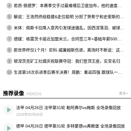
4
若昂·佩德罗：本赛季交手过最难缠后卫是加布，他的速度让我惊讶
5
解说：王浩然终结稳健&走位聪明 分担了贺希宁和史密斯的进攻压力
6
米体：佩斯卡拉降入意丙引发球迷骚乱，因西涅落泪、被球迷嘘
7
德媒：格雷茨卡接近加盟米兰，合同签三年+基础年薪500万欧
8
距世界杯仅1个月！尼科·威廉姆斯伤退，离场时不断说：这不可能
9
顿涅茨克矿工社媒庆祝联赛夺冠：我们登顶王座，实至名归
10
生涯第18次杀进季后赛半决赛！周鹏：重返四强 跟球队一起拼到底
推荐录像
VIDEOS
更多>
法甲 04月26日 法甲第31轮 勒阿弗尔vs梅斯 全场录像回放
2026年05月08日
德甲 04月26日 德甲第31轮 多特蒙德vs弗赖堡 全场录像回放