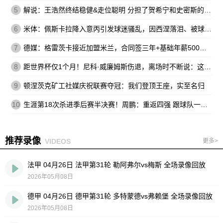
5
解说：王浩然终结稳健&走位聪明 分担了贺希宁和史密斯的进攻压力
6
米体：佩斯卡拉降入意丙引发球迷骚乱，因西涅落泪、被球迷嘘
7
德媒：格雷茨卡接近加盟米兰，合同签三年+基础年薪500万欧
8
距世界杯仅1个月！尼科·威廉姆斯伤退，离场时不断说：这不可能
9
顿涅茨克矿工社媒庆祝联赛夺冠：我们登顶王座，实至名归
10
生涯第18次杀进季后赛半决赛！周鹏：重返四强 跟球队一起拼到底
推荐录像
VIDEOS
更多>
法甲 04月26日 法甲第31轮 勒阿弗尔vs梅斯 全场录像回放
2026年05月08日
德甲 04月26日 德甲第31轮 多特蒙德vs弗赖堡 全场录像回放
2026年05月08日