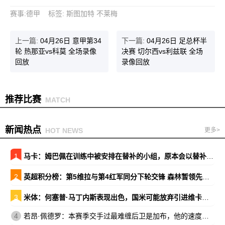
赛事
:
德甲
标签
:
斯图加特
不莱梅
上一篇:
04月26日 意甲第34
下一篇:
04月26日 足总杯半
轮 热那亚vs科莫 全场录像
决赛 切尔西vs利兹联 全场
回放
录像回放
推荐比赛
MATCH
新闻热点
HOT NEWS
更多>
1
马卡：姆巴佩在训练中被安排在替补的小组，原本会以替补出战巴萨
2
英超积分榜：第5维拉与第4红军同分下轮交锋 森林暂领先降级区7分
3
米体：何塞普·马丁内斯表现出色，国米可能放弃引进维卡里奥
4
若昂·佩德罗：本赛季交手过最难缠后卫是加布，他的速度让我惊讶