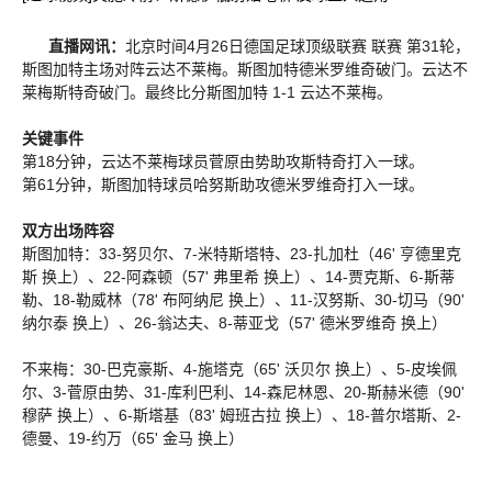
直播网讯：
北京时间4月26日德国足球顶级联赛 联赛 第31轮，
斯图加特主场对阵云达不莱梅。斯图加特德米罗维奇破门。云达不
莱梅斯特奇破门。最终比分斯图加特 1-1 云达不莱梅。
关键事件
第18分钟，云达不莱梅球员菅原由势助攻斯特奇打入一球。
第61分钟，斯图加特球员哈努斯助攻德米罗维奇打入一球。
双方出场阵容
斯图加特：33-努贝尔、7-米特斯塔特、23-扎加杜（46' 亨德里克
斯 换上）、22-阿森顿（57' 弗里希 换上）、14-贾克斯、6-斯蒂
勒、18-勒威林（78' 布阿纳尼 换上）、11-汉努斯、30-切马（90'
纳尔泰 换上）、26-翁达夫、8-蒂亚戈（57' 德米罗维奇 换上）
不来梅：30-巴克豪斯、4-施塔克（65' 沃贝尔 换上）、5-皮埃佩
尔、3-菅原由势、31-库利巴利、14-森尼林恩、20-斯赫米德（90'
穆萨 换上）、6-斯塔基（83' 姆班古拉 换上）、18-普尔塔斯、2-
德曼、19-约万（65' 金马 换上）