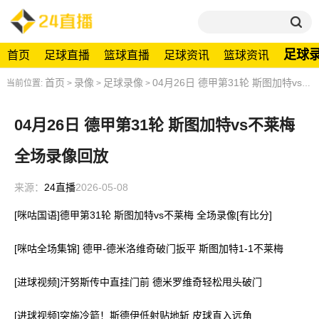
足球
首页
足球直播
篮球直播
足球资讯
篮球资讯
首页
录像
足球录像
04月26日 德甲第31轮 斯图加特vs不莱梅 全场录像回放
当前位置:
>
>
>
04月26日 德甲第31轮 斯图加特vs不莱梅
全场录像回放
来源：
24直播
2026-05-08
[咪咕国语]德甲第31轮 斯图加特vs不莱梅 全场录像[有比分]
[咪咕全场集锦] 德甲-德米洛维奇破门扳平 斯图加特1-1不莱梅
[进球视频]汗努斯传中直挂门前 德米罗维奇轻松甩头破门
[进球视频]突施冷箭！斯德伊低射贴地斩 皮球直入远角