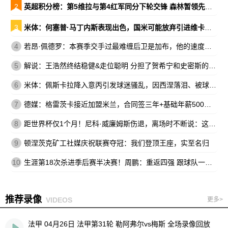
2
英超积分榜：第5维拉与第4红军同分下轮交锋 森林暂领先降级区7分
3
米体：何塞普·马丁内斯表现出色，国米可能放弃引进维卡里奥
4
若昂·佩德罗：本赛季交手过最难缠后卫是加布，他的速度让我惊讶
5
解说：王浩然终结稳健&走位聪明 分担了贺希宁和史密斯的进攻压力
6
米体：佩斯卡拉降入意丙引发球迷骚乱，因西涅落泪、被球迷嘘
7
德媒：格雷茨卡接近加盟米兰，合同签三年+基础年薪500万欧
8
距世界杯仅1个月！尼科·威廉姆斯伤退，离场时不断说：这不可能
9
顿涅茨克矿工社媒庆祝联赛夺冠：我们登顶王座，实至名归
10
生涯第18次杀进季后赛半决赛！周鹏：重返四强 跟球队一起拼到底
推荐录像
VIDEOS
更多>
法甲 04月26日 法甲第31轮 勒阿弗尔vs梅斯 全场录像回放