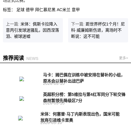
场正式比赛。
标签：
足球
德甲
拜仁慕尼黑
AC米兰
意甲
上一篇:
米体：佩斯卡拉降入
下一篇:
距世界杯仅1个月！尼
意丙引发球迷骚乱，因西涅落
科·威廉姆斯伤退，离场时不
泪、被球迷嘘
断说：这不可能
推荐阅读
NEWS
更多>
马卡：姆巴佩在训练中被安排在替补的小组，
原本会以替补出战巴萨
2026-05-10
英超积分榜：第5维拉与第4红军同分下轮交锋
森林暂领先降级区7分
2026-05-10
米体：何塞普·马丁内斯表现出色，国米可能
放弃引进维卡里奥
2026-05-10