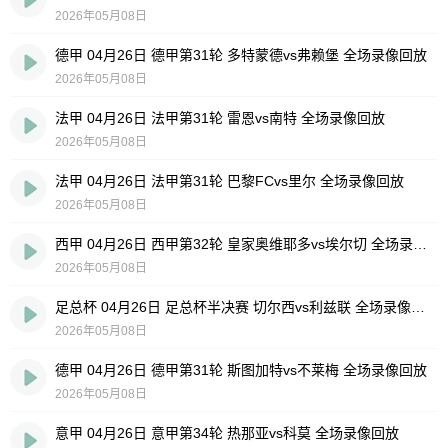
2026年05月08日
德甲 04月26日 德甲第31轮 多特蒙德vs弗赖堡 全场录像回放
2026年05月08日
法甲 04月26日 法甲第31轮 雷恩vs南特 全场录像回放
2026年05月08日
法甲 04月26日 法甲第31轮 巴黎FCvs里尔 全场录像回放
2026年05月08日
西甲 04月26日 西甲第32轮 皇家奥维耶多vs埃尔切 全场录像回放
2026年05月08日
足总杯 04月26日 足总杯半决赛 切尔西vs利兹联 全场录像回放
2026年05月08日
德甲 04月26日 德甲第31轮 斯图加特vs不莱梅 全场录像回放
2026年05月08日
意甲 04月26日 意甲第34轮 热那亚vs科莫 全场录像回放