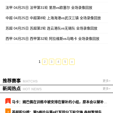
法甲 04月25日 法甲第31轮 里昂vs欧塞尔 全场录像回放
中超 04月25日 中超第8轮 上海海港vs武汉三镇 全场录像回放
苏超 04月25日 苏超第2轮 连云港队vs无锡队 全场录像回放
西甲 04月25日 西甲第32轮 阿拉维斯vs马略卡 全场录像回放
1
2
3
4
5
»
推荐赛事
MATCHS
更多>
新闻热点
HOT NEWS
更多>
1
马卡：姆巴佩在训练中被安排在替补的小组，原本会以替补出战巴萨
2
英超积分榜：第5维拉与第4红军同分下轮交锋 森林暂领先降级区7分