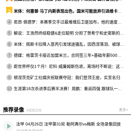
3
米体：何塞普·马丁内斯表现出色，国米可能放弃引进维卡里奥
4
若昂·佩德罗：本赛季交手过最难缠后卫是加布，他的速度让我惊讶
5
解说：王浩然终结稳健&走位聪明 分担了贺希宁和史密斯的进攻压力
6
米体：佩斯卡拉降入意丙引发球迷骚乱，因西涅落泪、被球迷嘘
7
德媒：格雷茨卡接近加盟米兰，合同签三年+基础年薪500万欧
8
距世界杯仅1个月！尼科·威廉姆斯伤退，离场时不断说：这不可能
9
顿涅茨克矿工社媒庆祝联赛夺冠：我们登顶王座，实至名归
10
生涯第18次杀进季后赛半决赛！周鹏：重返四强 跟球队一起拼到底
推荐录像
VIDEOS
更多>
法甲 04月26日 法甲第31轮 勒阿弗尔vs梅斯 全场录像回放
2026年05月08日