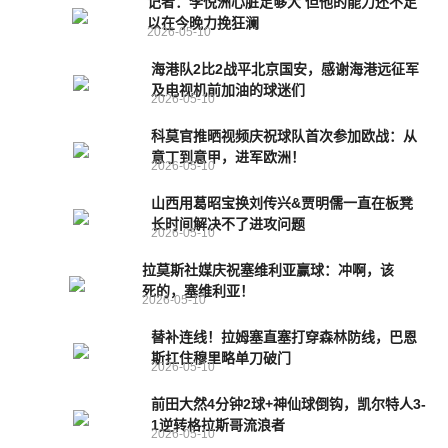
记者：李悦洲心脏足够大 但他的能力还不足
以在今晚力挽狂澜
2026-05-10
海港队2比2战平北京国安，感谢海港远征军
及电视机前加油的球迷们
2026-05-10
科莫官推晒视频庆祝球队首次参加欧战：从
意丁到意甲，进军欧洲！
2026-05-10
山西用葛昭宝换刘传兴&贾明儒一直在板凳
长时间解决不了进攻问题
2026-05-10
拉莫斯社媒庆祝塞维利亚赢球：冲啊，该
死的，塞维利亚！
2026-05-10
替补连线！拉姆塞直塞打穿森林防线，巴恩
斯扛住穆里略单刀破门
2026-05-10
前田大然4分钟2球+神仙球倒钩，凯尔特人3-
1逆转格拉斯哥流浪者
2026-05-10