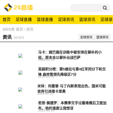
首页
足球直播
篮球直播
足球资讯
篮球资讯
足球录
首页
资讯
当前位置:
>
资讯
NEWS
足球资讯
篮球资讯
马卡：姆巴佩在训练中被安排在替补的小
组，原本会以替补出战巴萨
2026-05-10
英超积分榜：第5维拉与第4红军同分下轮交
锋 森林暂领先降级区7分
2026-05-10
米体：何塞普·马丁内斯表现出色，国米可能
放弃引进维卡里奥
2026-05-10
若昂·佩德罗：本赛季交手过最难缠后卫是加
布，他的速度让我惊讶
2026-05-10