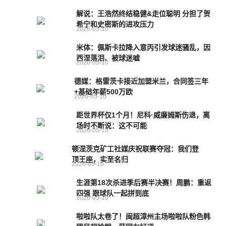
解说：王浩然终结稳健&走位聪明 分担了贺
希宁和史密斯的进攻压力
2026-05-10
米体：佩斯卡拉降入意丙引发球迷骚乱，因
西涅落泪、被球迷嘘
2026-05-10
德媒：格雷茨卡接近加盟米兰，合同签三年
+基础年薪500万欧
2026-05-10
距世界杯仅1个月！尼科·威廉姆斯伤退，离
场时不断说：这不可能
2026-05-10
顿涅茨克矿工社媒庆祝联赛夺冠：我们登
顶王座，实至名归
2026-05-10
生涯第18次杀进季后赛半决赛！周鹏：重返
四强 跟球队一起拼到底
2026-05-10
啦啦队太卷了！闽超漳州主场啦啦队粉色韩