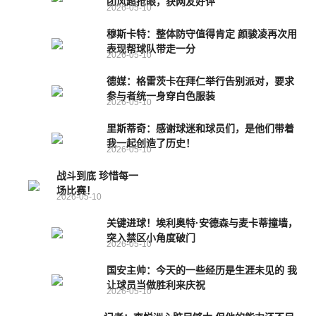
团风超抢眼，获网友好评
2026-05-10
穆斯卡特：整体防守值得肯定 颜骏凌再次用
表现帮球队带走一分
2026-05-10
德媒：格雷茨卡在拜仁举行告别派对，要求
参与者统一身穿白色服装
2026-05-10
里斯蒂奇：感谢球迷和球员们，是他们带着
我一起创造了历史！
2026-05-10
战斗到底 珍惜每一
场比赛！
2026-05-10
关键进球！埃利奥特·安德森与麦卡蒂撞墙，
突入禁区小角度破门
2026-05-10
国安主帅：今天的一些经历是生涯未见的 我
让球员当做胜利来庆祝
2026-05-10