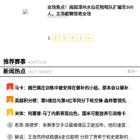
全场焦点！闽超漳州水仙花啦啦队扩编至300
人，主场献舞惊艳全场
2026-05-10
1
2
3
4
5
»
推荐赛事
MATCHS
新闻热点
HOT NEWS
更多>
1
马卡：姆巴佩在训练中被安排在替补的小组，原本会以替补出战巴萨
2
英超积分榜：第5维拉与第4红军同分下轮交锋 森林暂领先降级区7分
3
米体：何塞普·马丁内斯表现出色，国米可能放弃引进维卡里奥
4
若昂·佩德罗：本赛季交手过最难缠后卫是加布，他的速度让我惊讶
5
解说：王浩然终结稳健&走位聪明 分担了贺希宁和史密斯的进攻压力