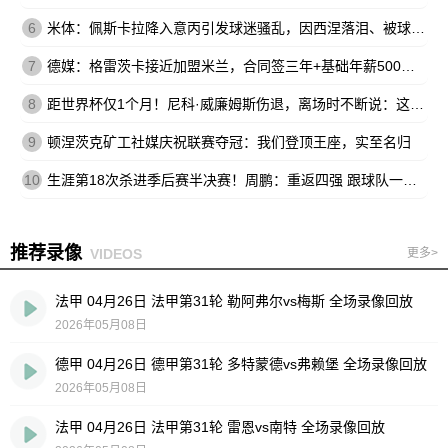
6
米体：佩斯卡拉降入意丙引发球迷骚乱，因西涅落泪、被球迷嘘
7
德媒：格雷茨卡接近加盟米兰，合同签三年+基础年薪500万欧
8
距世界杯仅1个月！尼科·威廉姆斯伤退，离场时不断说：这不可能
9
顿涅茨克矿工社媒庆祝联赛夺冠：我们登顶王座，实至名归
10
生涯第18次杀进季后赛半决赛！周鹏：重返四强 跟球队一起拼到底
推荐录像
VIDEOS
更多>
法甲 04月26日 法甲第31轮 勒阿弗尔vs梅斯 全场录像回放
2026年05月08日
德甲 04月26日 德甲第31轮 多特蒙德vs弗赖堡 全场录像回放
2026年05月08日
法甲 04月26日 法甲第31轮 雷恩vs南特 全场录像回放