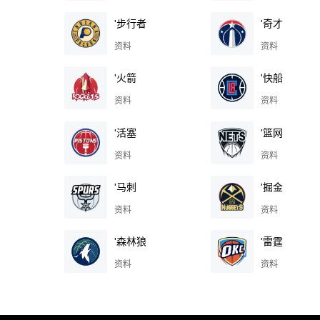
'步行者
'奇才
资料
资料
'火箭
'快船
资料
资料
'活塞
'篮网
资料
资料
'马刺
'掘金
资料
资料
'森林狼
'雷霆
资料
资料