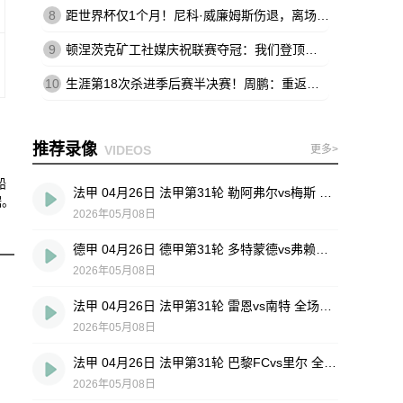
8
距世界杯仅1个月！尼科·威廉姆斯伤退，离场时不断说：这不可能
9
顿涅茨克矿工社媒庆祝联赛夺冠：我们登顶王座，实至名归
10
生涯第18次杀进季后赛半决赛！周鹏：重返四强 跟球队一起拼到底
推荐录像
VIDEOS
更多>
船
法甲 04月26日 法甲第31轮 勒阿弗尔vs梅斯 全场录像回放
据。
2026年05月08日
德甲 04月26日 德甲第31轮 多特蒙德vs弗赖堡 全场录像回放
2026年05月08日
法甲 04月26日 法甲第31轮 雷恩vs南特 全场录像回放
2026年05月08日
法甲 04月26日 法甲第31轮 巴黎FCvs里尔 全场录像回放
2026年05月08日