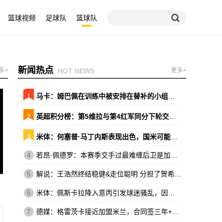
篮球视频
足球队
篮球队
新闻热点
多>
HOT NEWS
更多>
1
马卡：姆巴佩在训练中被安排在替补的小组，原本会以替补出战巴萨
2
英超积分榜：第5维拉与第4红军同分下轮交锋 森林暂领先降级区7分
3
米体：何塞普·马丁内斯表现出色，国米可能放弃引进维卡里奥
4
若昂·佩德罗：本赛季交手过最难缠后卫是加布，他的速度让我惊讶
5
解说：王浩然终结稳健&走位聪明 分担了贺希宁和史密斯的进攻压力
6
米体：佩斯卡拉降入意丙引发球迷骚乱，因西涅落泪、被球迷嘘
7
德媒：格雷茨卡接近加盟米兰，合同签三年+基础年薪500万欧