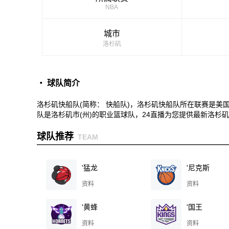
NBA
城市
洛杉矶
・ 球队简介
洛杉矶快船队(简称： 快船队)，洛杉矶快船队所在联赛是美
队是洛杉矶市(州)的职业篮球队，24直播为您提供最新洛杉
球队推荐
TEAM
'猛龙
'尼克斯
资料
资料
'黄蜂
'国王
资料
资料