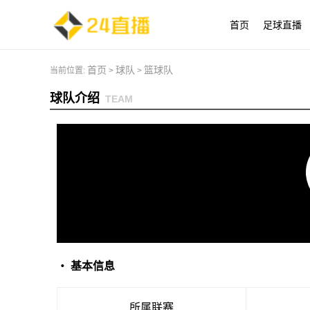
首页
足球直播
首页
球队
篮球队
当前位置:
>
>
球队介绍
TEAM
・ 基本信息
所属联赛