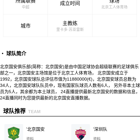
所属联赛
球场
成立时间
中超
北京工人体育场
主教练
城市
里卡多·苏亚雷斯
・ 球队简介
北京国安俱乐部(简称：北京国安)是由中国足球协会超级联赛的足球俱乐
部之一，北京国安主场馆是位于北京工人体育场， 北京国安成立于
1992，北京国安球队总评估市值为11880000(€)，北京国安球员总数为
34人，北京国安球队队员中，现有国家队球员人数有6人， 另外非本土球
员为5人，其余都为本土球员， 24直播提供最新北京国安的数据和信息，
24直播同时为您提供最新的北京国安直播数据。
球队推荐
TEAM
'北京国安
'深圳队
资料
资料