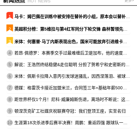
新闻热点
HOT NEWS
更多>
1
马卡：姆巴佩在训练中被安排在替补的小组，原本会以替补出战巴萨
2
英超积分榜：第5维拉与第4红军同分下轮交锋 森林暂领先降级区7分
3
米体：何塞普·马丁内斯表现出色，国米可能放弃引进维卡里奥
4
若昂·佩德罗：本赛季交手过最难缠后卫是加布，他的速度让我惊讶
5
解说：王浩然终结稳健&走位聪明 分担了贺希宁和史密斯的进攻压力
6
米体：佩斯卡拉降入意丙引发球迷骚乱，因西涅落泪、被球迷嘘
7
德媒：格雷茨卡接近加盟米兰，合同签三年+基础年薪500万欧
8
距世界杯仅1个月！尼科·威廉姆斯伤退，离场时不断说：这不可能
9
顿涅茨克矿工社媒庆祝联赛夺冠：我们登顶王座，实至名归
10
生涯第18次杀进季后赛半决赛！周鹏：重返四强 跟球队一起拼到底