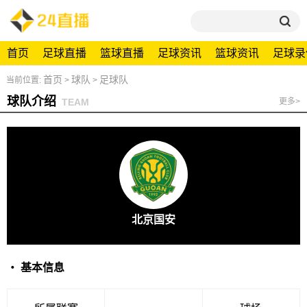
首页
足球直播
篮球直播
足球资讯
篮球资讯
足球录
首页
球队
足球队
当前位置:
>
>
球队介绍
TEAM
更多>
北京国安
・ 基本信息