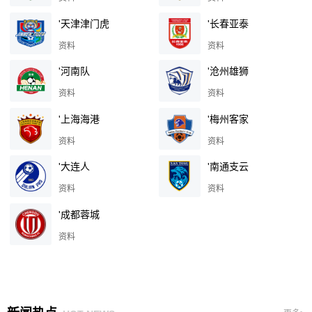
'天津津门虎
'长春亚泰
资料
资料
'河南队
'沧州雄狮
资料
资料
'上海海港
'梅州客家
资料
资料
'大连人
'南通支云
资料
资料
'成都蓉城
资料