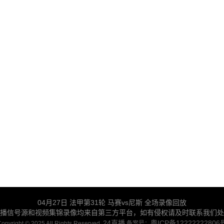
04月27日 法甲第31轮 马赛vs尼斯 全场录像回放
播信号源和视频集锦录像均来自第三方平台，如有侵权请及时联系我们处
24直播
粤ICP备12222222806
opyright © 2025 All Rights Reserved.
备案号：