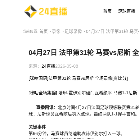
首页
足球直播
首页
录像
足球录像
04月27日 法甲第31轮 马
当前位置:
>
>
>
04月27日 法甲第31轮 马赛vs尼斯
来源：
24直播
2026-05-08
[咪咕国语]法甲第31轮 马赛vs尼斯 全场录像[有比分]
[咪咕全场集锦] 法甲-霍伊别尔破门瓦希绝平 马赛1-1尼斯
直播网讯：
北京时间4月27日法国足球顶级联赛第3
球；尼斯球员瓦希随后罚入点球。最终两队1-1握手言和
关键事件
第66分钟，马赛球员纳迪助攻赫伊别尔打入一球。