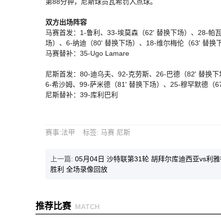
第88分钟，尼斯球员瓦希罚入点球。
双方出场阵容
马赛首发：1-鲁利、33-埃莫森（62' 替换下场）、28-帕瓦
场）、6-纳迪（80' 替换下场）、18-维尔梅伦（63' 替换
马赛替补：35-Ugo Lamare
尼斯首发：80-迪乌夫、92-克劳斯、26-巴德（82' 替换下
6-希沙姆、99-萨米德（81' 替换下场）、25-穆罕默德（6
尼斯替补：39-库利巴利
赛事
:
法甲
标签
:
马赛
尼斯
上一篇:
05月04日 沙特联第31轮 胡拜尔库迪西亚vs利
胜利 全场录像回放
推荐比赛
MATCH