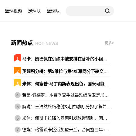
篮球视频
足球队
篮球队
新闻热点
HOT NEWS
更多>
1
马卡：姆巴佩在训练中被安排在替补的小组，原本会以替补出战巴萨
2
英超积分榜：第5维拉与第4红军同分下轮交锋 森林暂领先降级区7分
3
米体：何塞普·马丁内斯表现出色，国米可能放弃引进维卡里奥
4
若昂·佩德罗：本赛季交手过最难缠后卫是加布，他的速度让我惊讶
5
解说：王浩然终结稳健&走位聪明 分担了贺希宁和史密斯的进攻压力
6
米体：佩斯卡拉降入意丙引发球迷骚乱，因西涅落泪、被球迷嘘
7
德媒：格雷茨卡接近加盟米兰，合同签三年+基础年薪500万欧