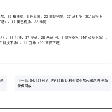
尔、32-梅迪纳、5-巴莱迪、23-赫伊别尔、27-马杜罗（81' 替换下
下场）、17-奥巴梅扬、22-维阿
场）、33-门迪、37-奥彭、28-朱马·巴、8-摩根桑松（46' 替换下场）、
7' 替换下场）、11-瓦希（90' 替换下场）
雅得
下一篇:
04月27日 西甲第32轮 比利亚雷亚尔vs塞尔塔 全场
录像回放