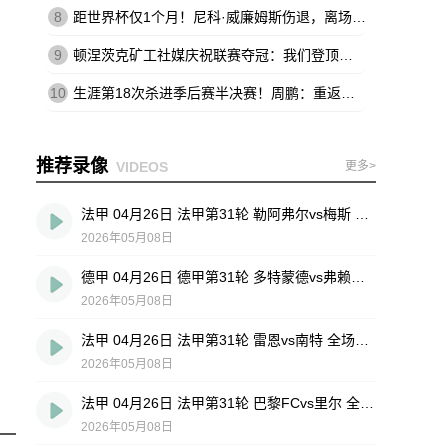
8
距世界杯仅1个月！尼科·威廉姆斯伤退，离场时不断说：这不可能
9
顿涅茨克矿工社媒庆祝联赛夺冠：我们登顶王座，实至名归
10
生涯第18次杀进季后赛半决赛！周鹏：重返四强 跟球队一起拼到底
推荐录像
VIDEOS
更多>
法甲 04月26日 法甲第31轮 勒阿弗尔vs梅斯 全场录像回放
2026年05月08日
德甲 04月26日 德甲第31轮 多特蒙德vs弗赖堡 全场录像回放
2026年05月08日
法甲 04月26日 法甲第31轮 雷恩vs南特 全场录像回放
2026年05月08日
法甲 04月26日 法甲第31轮 巴黎FCvs里尔 全场录像回放
2026年05月08日