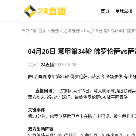
首页
足球直播
首页
录像
足球录像
04月26日 意甲第34轮 佛
当前位置:
>
>
>
04月26日 意甲第34轮 佛罗伦萨vs
来源：
24直播
2026-05-08
[咪咕国语]意甲第34轮 佛罗伦萨vs萨索洛 全场录像[有比分
直播网讯：
北京时间4月26日，意大利足球顶级联赛
双方均未攻破对方球门，最终佛罗伦萨0-0战平萨索洛。
关键事件
第30分钟，佛罗伦萨后卫卢卡在防守中犯规，被主裁判
双方出场阵容
佛罗伦萨首发：43-德赫亚、3-鲁加尼、2-多米尔森、6-卢卡、6