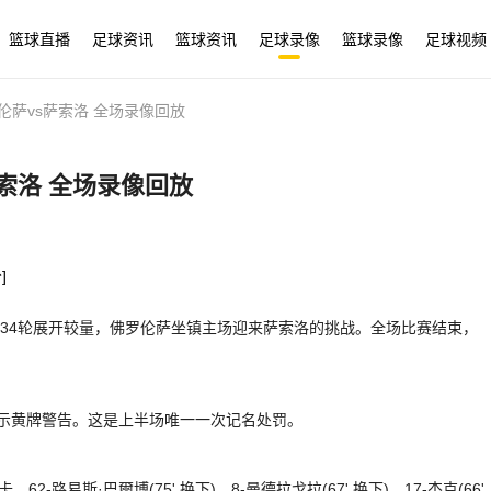
篮球直播
足球资讯
篮球资讯
足球录像
篮球录像
足球视频
罗伦萨vs萨索洛 全场录像回放
萨索洛 全场录像回放
]
第34轮展开较量，佛罗伦萨坐镇主场迎来萨索洛的挑战。全场比赛结束，
出示黄牌警告。这是上半场唯一一次记名处罚。
2-路易斯·巴爾博(75' 换下)、8-曼德拉戈拉(67' 换下)、17-杰克(66'