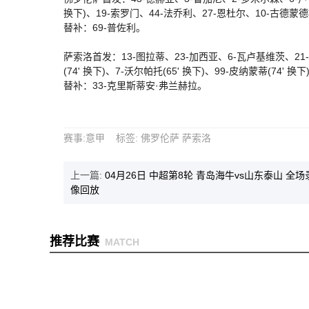
换下)、19-索罗门、44-法乔利、27-恩杜尔、10-古德蒙
替补：69-普佐利。
萨索洛首发：13-图拉蒂、23-加西亚、6-瓦卢基维茨、21-伊
(74' 换下)、7-沃尔帕托(65' 换下)、99-皮纳蒙蒂(74' 换下
替补：33-克里斯蒂安·弗兰赫拉。
赛事
:
意甲
标签
:
佛罗伦萨
萨索洛
上一篇:
04月26日 中超第8轮 青岛海牛vs山东泰山 全场
像回放
推荐比赛
MATCH