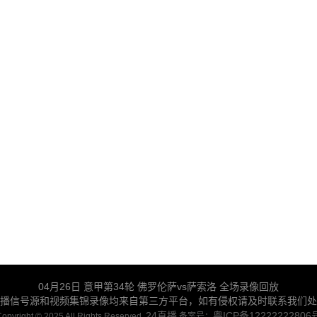
04月26日 意甲第34轮 佛罗伦萨vs萨索洛 全场录像回放
播信号源和视频集锦录像均来自第三方平台，如有侵权请及时联系我们处
24直播
粤ICP备12222222806
opyright © 2025 All Rights Reserved.
备案号：