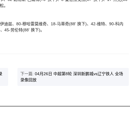
德松。
迪兹、80-穆哈雷莫维奇、18-马蒂奇(88' 换下)、42-维特、90-科内
)、45-劳伦特(88' 换下)。
录
下一篇:
04月26日 中超第8轮 深圳新鹏城vs辽宁铁人 全场
录像回放