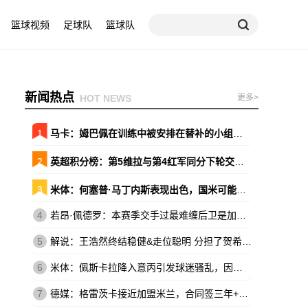
篮球视频
足球队
篮球队
新闻热点
HOT NEWS
更多>
1
马卡：姆巴佩在训练中被安排在替补的小组，原本会以替补出战巴萨
2
英超积分榜：第5维拉与第4红军同分下轮交锋 森林暂领先降级区7分
3
米体：何塞普·马丁内斯表现出色，国米可能放弃引进维卡里奥
4
若昂·佩德罗：本赛季交手过最难缠后卫是加布，他的速度让我惊讶
5
解说：王浩然终结稳健&走位聪明 分担了贺希宁和史密斯的进攻压力
6
米体：佩斯卡拉降入意丙引发球迷骚乱，因西涅落泪、被球迷嘘
7
德媒：格雷茨卡接近加盟米兰，合同签三年+基础年薪500万欧