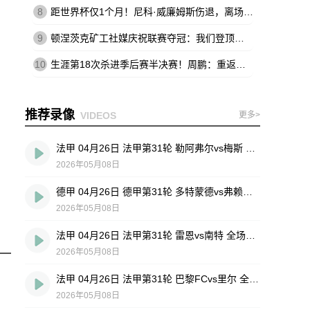
8
距世界杯仅1个月！尼科·威廉姆斯伤退，离场时不断说：这不可能
9
顿涅茨克矿工社媒庆祝联赛夺冠：我们登顶王座，实至名归
10
生涯第18次杀进季后赛半决赛！周鹏：重返四强 跟球队一起拼到底
推荐录像
VIDEOS
更多>
法甲 04月26日 法甲第31轮 勒阿弗尔vs梅斯 全场录像回放
2026年05月08日
德甲 04月26日 德甲第31轮 多特蒙德vs弗赖堡 全场录像回放
2026年05月08日
法甲 04月26日 法甲第31轮 雷恩vs南特 全场录像回放
2026年05月08日
法甲 04月26日 法甲第31轮 巴黎FCvs里尔 全场录像回放
2026年05月08日