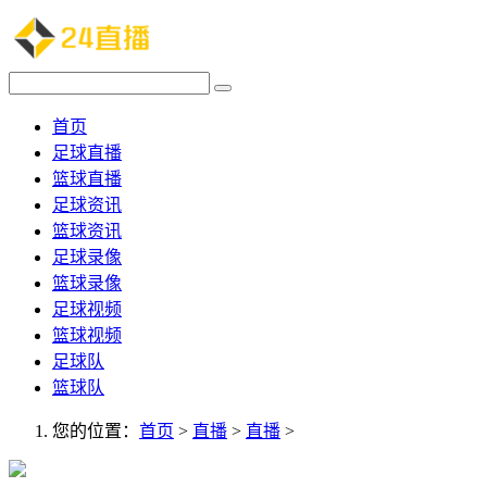
首页
足球直播
篮球直播
足球资讯
篮球资讯
足球录像
篮球录像
足球视频
篮球视频
足球队
篮球队
您的位置：
首页
>
直播
>
直播
>