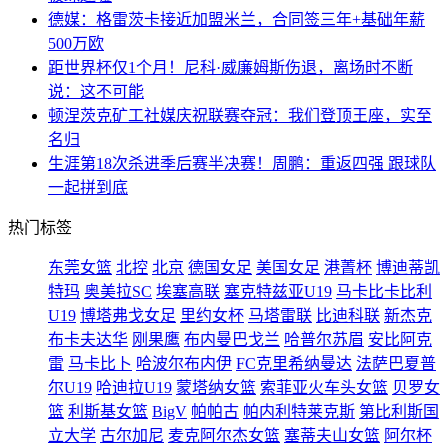
德媒：格雷茨卡接近加盟米兰，合同签三年+基础年薪
500万欧
距世界杯仅1个月！尼科·威廉姆斯伤退，离场时不断
说：这不可能
顿涅茨克矿工社媒庆祝联赛夺冠：我们登顶王座，实至
名归
生涯第18次杀进季后赛半决赛！周鹏：重返四强 跟球队
一起拼到底
热门标签
东莞女篮
北控
北京
德国女足
美国女足
港菁杯
博迪蒂凯
特玛
奥美拉SC
埃塞高联
塞克特兹亚U19
马卡比卡比利
U19
博塔弗戈女足
里约女杯
马塔雷联
比迪科联
新杰克
布卡夫达华
刚果鹰
布内曼巴戈兰
哈普尔苏眉
安比阿克
雷
马卡比卜
哈波尔布内伊
FC克里希纳曼达
法萨巴夏普
尔U19
哈迪拉U19
蒙塔纳女篮
索菲亚火车头女篮
贝罗女
篮
利斯基女篮
BigV
帕帕古
帕内利特莱克斯
第比利斯国
立大学
古尔加尼
麦克阿尔杰女篮
塞蒂夫山女篮
阿尔杯